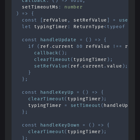
callback
:
(
)
=>
void
,
  setTimeoutMs
:
number
)
=>
{
const
[
refValue
,
 setRefValue
]
=
useSta
let
 typingTimer
:
ReturnType
<
typeof
 set
const
handleUpdate
=
(
)
=>
{
if
(
ref
.
current
&&
 refValue 
!==
 ref
.
callback
(
)
;
clearTimeout
(
typingTimer
)
;
setRefValue
(
ref
.
current
.
value
)
;
}
}
;
const
handleKeyUp
=
(
)
=>
{
clearTimeout
(
typingTimer
)
;
    typingTimer 
=
setTimeout
(
handleUpdat
}
;
const
handleKeyDown
=
(
)
=>
{
clearTimeout
(
typingTimer
)
;
}
;