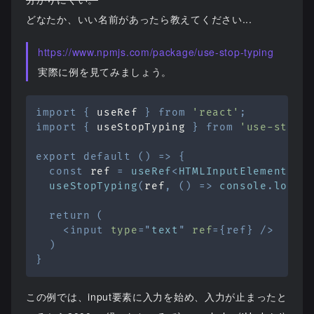
どなたか、いい名前があったら教えてください...
https://www.npmjs.com/package/use-stop-typing
実際に例を見てみましょう。
import
{
 useRef 
}
from
'react'
;
import
{
 useStopTyping 
}
from
'use-stop-
export
default
(
)
=>
{
const
 ref 
=
useRef
<
HTMLInputElement
>
(
n
useStopTyping
(
ref
,
(
)
=>
console
.
log
(
'
return
(
<
input
type
=
"
text
"
ref
=
{
ref
}
/>
)
}
この例では、input要素に入力を始め、入力が止まったと