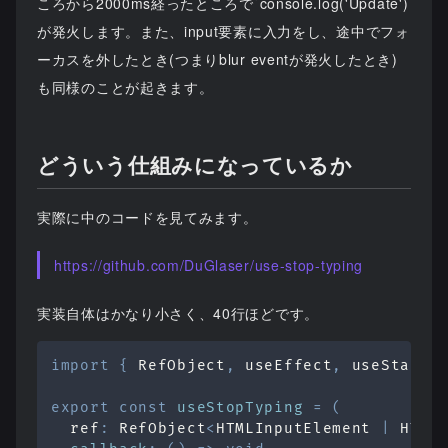
ころから2000ms経ったところで`console.log('Update')
が発火します。また、input要素に入力をし、途中でフォ
ーカスを外したとき(つまりblur eventが発火したとき)
も同様のことが起きます。
どういう仕組みになっているか
実際に中のコードを見てみます。
https://github.com/DuGlaser/use-stop-typing
実装自体はかなり小さく、40行ほどです。
import
{
RefObject
,
 useEffect
,
 useState 
export
const
useStopTyping
=
(
  ref
:
RefObject
<
HTMLInputElement
|
HTML