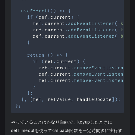
useEffect
(
(
)
=>
{
if
(
ref
.
current
)
{
      ref
.
current
.
addEventListener
(
'keyu
      ref
.
current
.
addEventListener
(
'keyd
      ref
.
current
.
addEventListener
(
'blur
}
return
(
)
=>
{
if
(
ref
.
current
)
{
        ref
.
current
.
removeEventListener
(
        ref
.
current
.
removeEventListener
(
        ref
.
current
.
removeEventListener
(
}
}
;
}
,
[
ref
,
 refValue
,
 handleUpdate
]
)
;
}
;
やっていることはかなり単純で、keyupしたときに
setTimeoutを使ってcallback関数を一定時間後に実行す