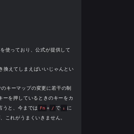
pe-Sを使っており、公式が提供して
書き換えてしまえばいいじゃんとい
でのキーマップの変更に若干の制
キーを押しているときのキーをカ
言うと、今までは
+
で
に
Fn
/
↓
が
、これがうまくいきません。