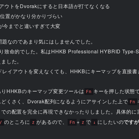
イアウトをDvorakにすると日本語が打てなくなる
Lの位置がかなり分かりづらい
が今までと違いすぎて大変
問題なのであまり気にはしませんでした。
的でした。私はHHKB Professional HYBRID Ty
えました。
ボードレイアウトを変えなくても、HHKBにキーマップを直接
りHHKBのキーマップ変更ツールは
キーを押した状態
Fn
どくさく、Dvorak配列になるようにアサインした上で
Fn
までの配置を完全に再現できなかったりしました。具体的に
のところに
があるので、
+
で
にしたいの
です
/
z
Fn
z
↓